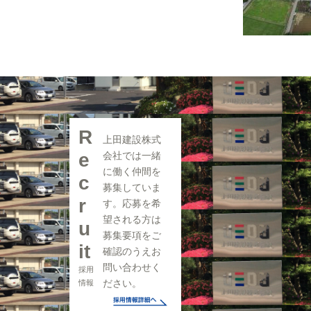
R
上田建設株式
e
会社では一緒
に働く仲間を
c
募集していま
r
す。応募を希
望される方は
u
募集要項をご
it
確認のうえお
問い合わせく
採用
ださい。
情報