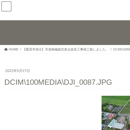
コ
ナ
ン
ビ
テ
ゲ
ン
ー
ツ
シ
へ
ョ
ス
ン
キ
に
HOME
【栗原市発注】市道御蔵線交差点改良工事竣工致しました。
DCIM\100M
ッ
移
プ
動
2022年5月27日
DCIM\100MEDIA\DJI_0087.JPG