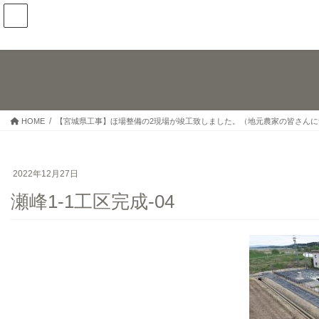
コ
ナ
ン
ビ
テ
ゲ
ン
ー
ツ
シ
へ
ョ
ス
ン
キ
に
HOME
【宮城県工事】ほ場整備の2現場が竣工致しました。（地元農家の皆さんに
ッ
移
プ
動
2022年12月27日
瀬峰1-1工区完成-04