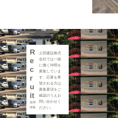
R
上田建設株式
e
会社では一緒
に働く仲間を
c
募集していま
r
す。応募を希
望される方は
u
募集要項をご
it
確認のうえお
問い合わせく
採用
ださい。
情報