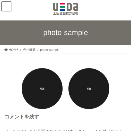
コ
ナ
ン
ビ
テ
ゲ
ン
ー
ツ
シ
photo-sample
へ
ョ
ス
ン
キ
に
HOME
会社概要
photo-sample
ッ
移
プ
動
コメントを残す