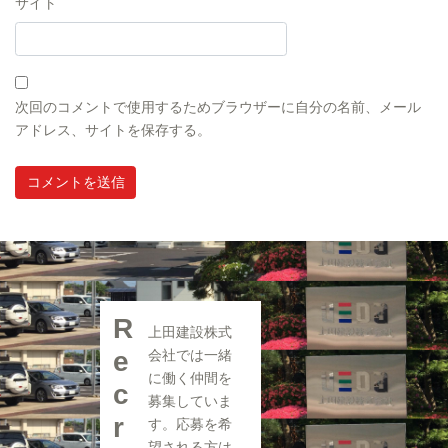
サイト
次回のコメントで使用するためブラウザーに自分の名前、メール
アドレス、サイトを保存する。
R
上田建設株式
e
会社では一緒
に働く仲間を
c
募集していま
r
す。応募を希
望される方は