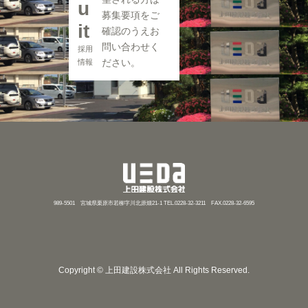
u
募集要項をご
it
確認のうえお
問い合わせく
採用
ださい。
情報
989-5501 宮城県栗原市若柳字川北原畑21-1 TEL.0228-32-3211 FAX.0228-32-6595
Copyright © 上田建設株式会社 All Rights Reserved.