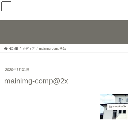
コ
ナ
ン
ビ
テ
ゲ
ン
ー
ツ
シ
へ
ョ
ス
ン
キ
に
HOME
メディア
mainimg-comp@2x
ッ
移
プ
動
2020年7月31日
mainimg-comp@2x