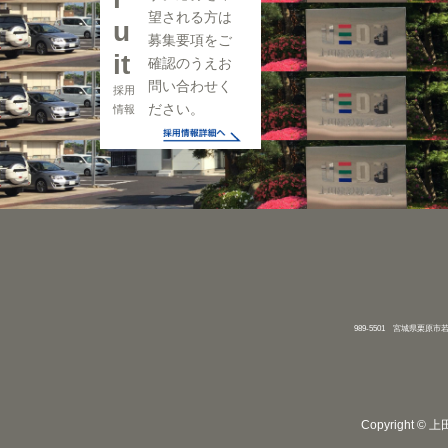
望される方は
u
募集要項をご
it
確認のうえお
問い合わせく
採用
ださい。
情報
989-5501 宮城県栗原市若柳字川
Copyright © 