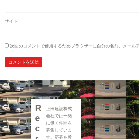
サイト
次回のコメントで使用するためブラウザーに自分の名前、メール
R
上田建設株式
e
会社では一緒
に働く仲間を
c
募集していま
r
す。応募を希