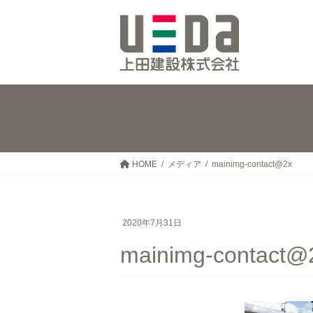
コ
ナ
ン
ビ
テ
ゲ
ン
ー
ツ
シ
へ
ョ
ス
ン
キ
に
ッ
移
プ
動
HOME
メディア
mainimg-contact@2x
2020年7月31日
mainimg-contact@