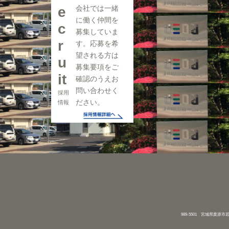
e
会社では一緒
に働く仲間を
c
募集していま
r
す。応募を希
望される方は
u
募集要項をご
it
確認のうえお
問い合わせく
採用
ださい。
情報
989-5501 宮城県栗原市若柳字川