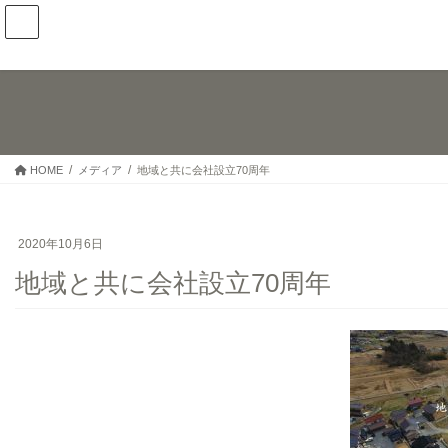
コ
ナ
ン
ビ
テ
ゲ
ン
ー
ツ
シ
へ
ョ
ス
ン
キ
に
HOME
メディア
地域と共に会社設立70周年
ッ
移
プ
動
2020年10月6日
地域と共に会社設立70周年